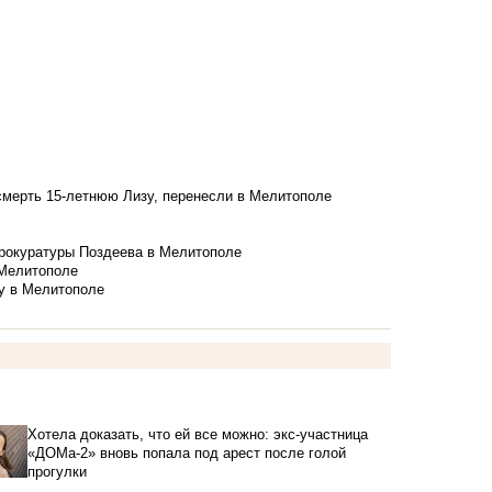
смерть 15-летнюю Лизу, перенесли в Мелитополе
рокуратуры Поздеева в Мелитополе
 Мелитополе
у в Мелитополе
Хотела доказать, что ей все можно: экс-участница
«ДОМа-2» вновь попала под арест после голой
прогулки