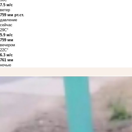
7.5 м/с
ветер
759 мм рт.ст.
давление
сейчас
29C°
5.9 м/с
759 мм
вечером
22C°
6.3 м/с
761 мм
ночью