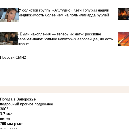
У солистки группы «А'Студио» Кети Топурии нашли
недвижимость более чем на полмиллиарда рублей
«Были накопления — теперь их нет»: россияне
зарабатывают больше некоторых европейцев, но есть
нюанс
Новости СМИ2
Погода в Запорожье
подробный прогноз
подробнее
30C°
3.7 м/с
ветер
760 мм рт.ст.
давление