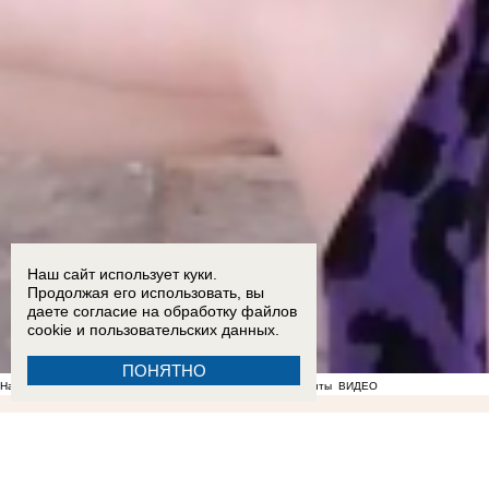
Наш сайт использует куки.
Продолжая его использовать, вы
даете согласие на обработку
файлов
cookie
и пользовательских данных.
ПОНЯТНО
На фоне отсутствия воды в Мелитополе появились спекулянты
ВИДЕО
22:36
Мужчина пришел в полицию с повинной после нападения на знакомого в Бердянске
Балицкий
17:18
Опубликован график подачи воды в районах Запорожской области
17:05
Ба
подросток и четверо взрослых пострадали в ДТП на трассе «Новороссия» под Акимовкой
1