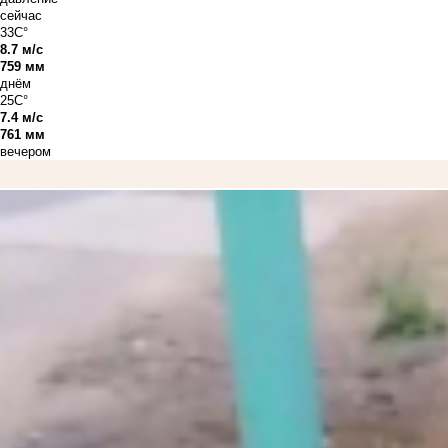
сейчас
33C°
8.7 м/с
759 мм
днём
25C°
7.4 м/с
761 мм
вечером