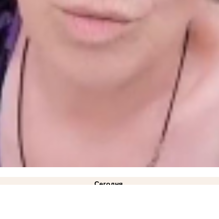
Сегодня
ВИДЕО
21:10
«Газа нет и не предвидится»: в Минэнерго ответили на жалобы жителей Куйб
лицкий: режим ЧС техногенного характера действует в Запорожской области
14:34
Как защ
2:08
Министерство АПК опровергло проблемы со сбором урожая в Запорожской области
11: