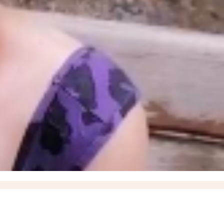
ышевского округа
18:57
О работах по восстановлению электроснабжения рассказал
итить кожу летом и снизить риск рака кожи, рассказали запорожцам
13:07
17-летний
17
Балицкий: дроны ВСУ атаковали Мелитополь, Энергодар и еще семь округов