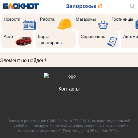
Запорожье
Новости
Работа
Магазины
Гостиницы
Авто
Бары
Справочник
Автоми
- рестораны
Элемент не найден!
Контакты
Запись о регистрации СМИ: Эл № ФС77-88610, выдано Федеральной
службой по надзору в сфере связи, информационных технологий и
массовых коммуникаций (Роскомнадзор) 05 ноября 2024 г.