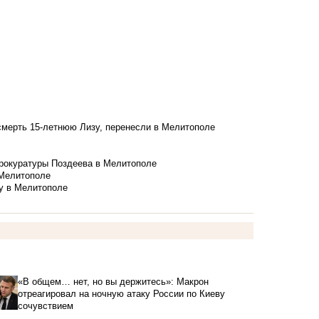
смерть 15-летнюю Лизу, перенесли в Мелитополе
рокуратуры Поздеева в Мелитополе
 Мелитополе
у в Мелитополе
«В общем… нет, но вы держитесь»: Макрон
отреагировал на ночную атаку России по Киеву
сочувствием