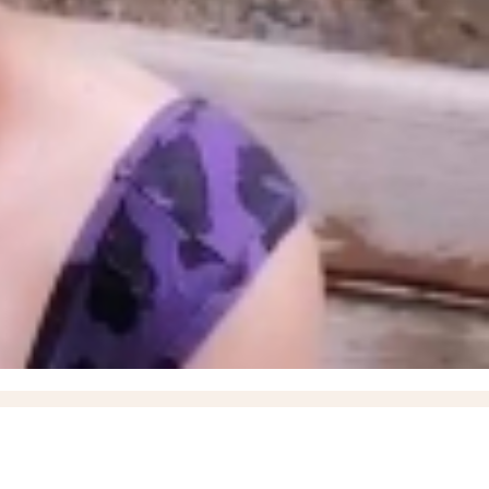
 58 000 рублей
ВИДЕО
14:33
ВТБ: объем выдачи ипотеки в России вырос на 38%
13:54
«ВСУ
Густые клубы дыма за городом запечатлели жители Мелитополя
10:36
Власти объяснили