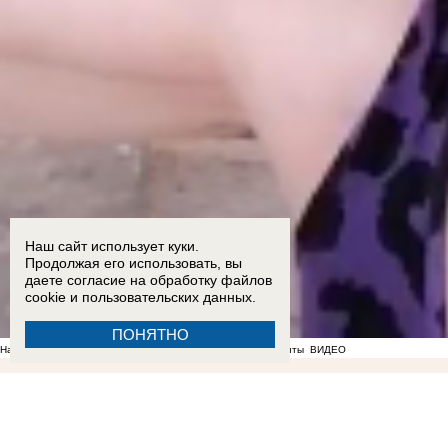
Наш сайт использует куки.
Продолжая его использовать, вы
даете согласие на обработку
файлов
cookie
и пользовательских данных.
ПОНЯТНО
На фоне отсутствия воды в Мелитополе появились спекулянты
ВИДЕО
18:35
ВСУ ударили дроном по маршрутному автобусу, который ехал из Токмака в Мелитопо
пропустили удар»: пророк Гиперборей предсказал заход российских военных в Орехов
13:0
задержку выплат выпускнику Днепрорудненского колледжа после обращения «Блокнота»
0