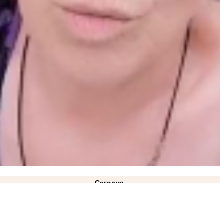
Сегодня
ль
16:05
Озвучен приговор 57-летней жительнице Бердянска, которая перевела ВСУ почти
0
Балицкий поручил наладить подвоз воды во время блэкаута в Запорожской области
12:02
9:33
Где зарядить телефон жителям Васильевки и Днепрорудного во время блэкаута