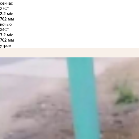
сейчас
27C°
2.2 м/с
762 мм
ночью
34C°
3.2 м/с
762 мм
утром