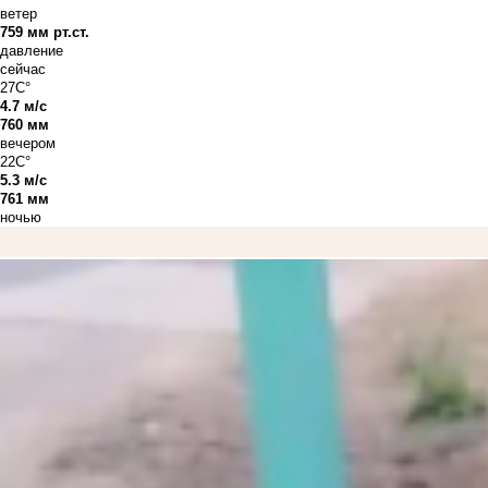
ветер
759 мм рт.ст.
давление
сейчас
27C°
4.7 м/с
760 мм
вечером
22C°
5.3 м/с
761 мм
ночью