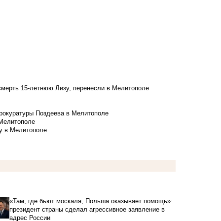
смерть 15-летнюю Лизу, перенесли в Мелитополе
рокуратуры Поздеева в Мелитополе
 Мелитополе
у в Мелитополе
«Там, где бьют москаля, Польша оказывает помощь»:
президент страны сделал агрессивное заявление в
адрес России