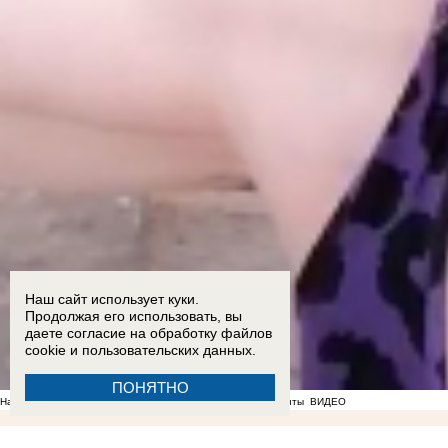
Наш сайт использует куки.
Продолжая его использовать, вы
даете согласие на обработку
файлов
cookie
и пользовательских данных.
ПОНЯТНО
На фоне отсутствия воды в Мелитополе появились спекулянты
ВИДЕО
12:33
Украинский дрон-разведчик Shark сбили на подлете к Мелитополю
10:59
Вице-премьер