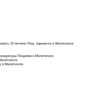
смерть 15-летнюю Лизу, перенесли в Мелитополе
рокуратуры Поздеева в Мелитополе
 Мелитополе
у в Мелитополе