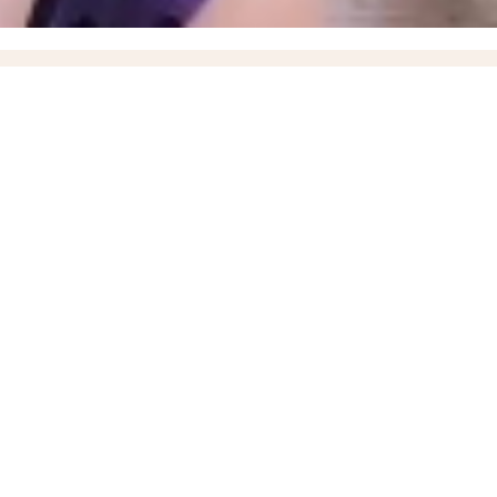
е время за всю СВО, новейшие БПЛА «Вурдалак» на поле боя и взятие Зарницы в
порожского Минздрава
17:37
Названо имя нового ИО министра здравоохранения