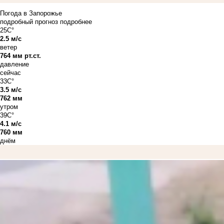
Погода в Запорожье
подробный прогноз
подробнее
25C°
2.5 м/с
ветер
764 мм рт.ст.
давление
сейчас
33C°
3.5 м/с
762 мм
утром
39C°
4.1 м/с
760 мм
днём