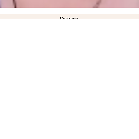
Сегодня
 обстрелами бизнесменам из Васильевки
19:30
Новости СВО: для РФ настало самое опасно
 кладбище
ФОТО
18:22
Стала известна причина ухода Дмитрия Ванькова с поста главы за
азали, как пережили страшную ночь
ВИДЕО