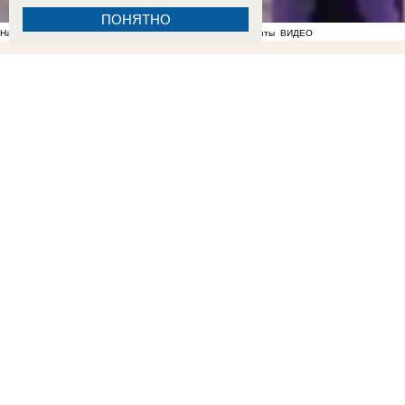
ПОНЯТНО
На фоне отсутствия воды в Мелитополе появились спекулянты
ВИДЕО
22:56
«Не нравится, закрывайтесь»: власти отказались понижать аренду работающим под
Запорожье
ВИДЕО
ФОТО
19:11
Вандалы сломали почти 20 надгробий на мелитопольском
Запорожской области
16:50
Слышали взрывы и думали, что снова летят БПЛА: жильцы сгоревшей парковки расск