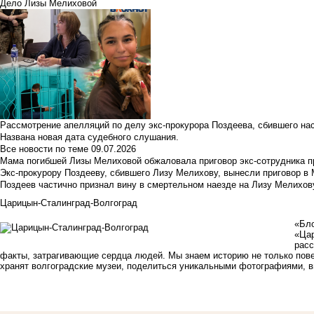
Дело Лизы Мелиховой
Рассмотрение апелляций по делу экс-прокурора Поздеева, сбившего на
Названа новая дата судебного слушания.
Все новости по теме
09.07.2026
Мама погибшей Лизы Мелиховой обжаловала приговор экс-сотрудника п
Экс-прокурору Поздееву, сбившего Лизу Мелихову, вынесли приговор в
Поздеев частично признал вину в смертельном наезде на Лизу Мелихов
Царицын-Сталинград-Волгоград
«Бло
«Цар
расс
факты, затрагивающие сердца людей. Мы знаем историю не только поверх
хранят волгоградские музеи, поделиться уникальными фотографиями, в