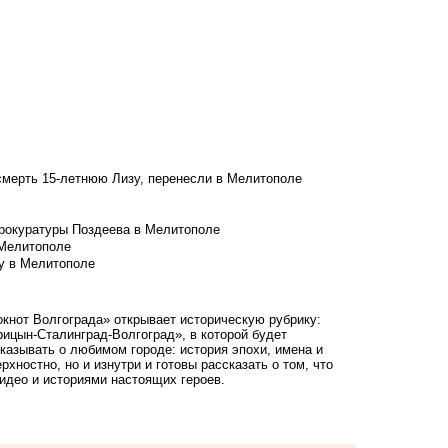
смерть 15-летнюю Лизу, перенесли в Мелитополе
рокуратуры Поздеева в Мелитополе
 Мелитополе
у в Мелитополе
кнот Волгограда» открывает историческую рубрику:
ицын-Сталинград-Волгоград», в которой будет
казывать о любимом городе: история эпохи, имена и
ностно, но и изнутри и готовы рассказать о том, что
идео и историями настоящих героев.