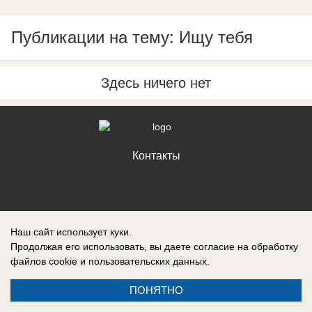
Публикации на тему: Ищу тебя
Здесь ничего нет
Контакты
Запись о регистрации СМИ: Эл № ФС77-88610, выдано Федеральной
Наш сайт использует куки.
службой по надзору в сфере связи, информационных технологий и
Продолжая его использовать, вы даете согласие на обработку
массовых коммуникаций (Роскомнадзор) 05 ноября 2024 г.
файлов cookie
и пользовательских данных.
ПОНЯТНО